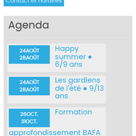
Contact et horaires
Agenda
Happy
24
AOÛT
summer ●
28
AOÛT
6/9 ans
Les gardiens
24
AOÛT
de l'été ● 9/13
28
AOÛT
ans
Formation
26
OCT.
31
OCT.
approfondissement BAFA