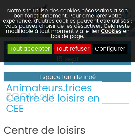
Notre site utilise des cookies nécessaires à son
bon fonctionnement. Pour améliorer votre
expérience, d’autres cookies peuvent être utilisés :
vous pouvez choisir de les désactiver. Cela reste
modifiable à tout moment via le lien
Cookies
en
bas de page.
Inscriptions vacances automne >
Tout accepter
Tout refuser
Configurer
15 sept
Espace famille inoé
Animateurs.trices
ZOOM sur
Centre de loisirs en
CEE
Centre de loisirs