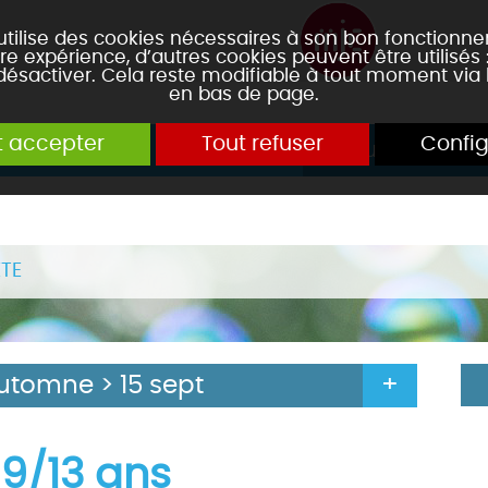
 utilise des cookies nécessaires à son bon fonctionn
re expérience, d’autres cookies peuvent être utilisés
 désactiver. Cela reste modifiable à tout moment via 
en bas de page.
t accepter
Tout refuser
Config
tre de loisirs
Inscriptions
Séjours et stage
TE
utomne > 15 sept
 9/13 ans