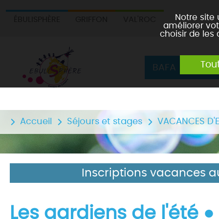
Notre site
ÉBULISPHÈRE
GRIFFON
VAL'ROC
améliorer vot
choisir de les
Tou
BAFA
Le cen
Accueil
Séjours et stages
VACANCES D'E
Inscriptions vacances a
Les gardiens de l'été ●