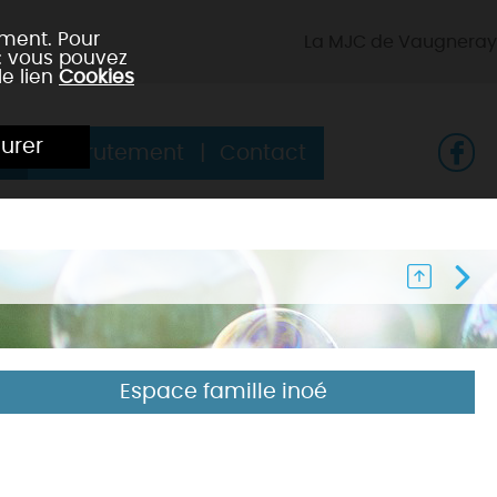
ement. Pour
La MJC de Vaugneray
 : vous pouvez
le lien
Cookies
urer
s
Recrutement
Contact
Espace famille inoé